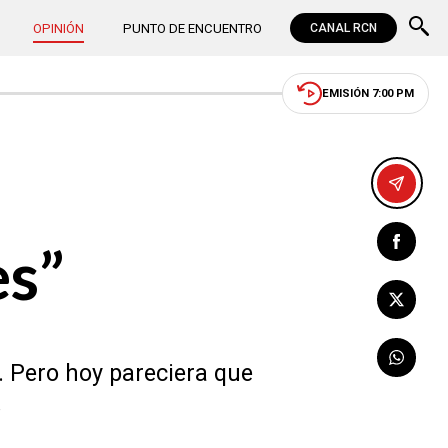
OPINIÓN
PUNTO DE ENCUENTRO
CANAL RCN
EMISIÓN 7:00 PM
es”
. Pero hoy pareciera que
.