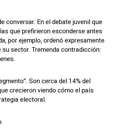
de conversar. En el debate juvenil que
s que prefirieron esconderse antes
a, por ejemplo, ordenó expresamente
e su sector. Tremenda contradicción:
venes.
segmento”. Son cerca del 14% del
ue crecieron viendo cómo el país
rategia electoral.
o.