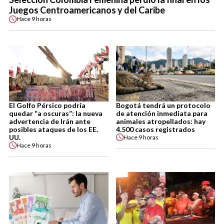
Juegos Centroamericanos y del Caribe
Hace
9 horas
El Golfo Pérsico podría
Bogotá tendrá un protocolo
quedar “a oscuras”: la nueva
de atención inmediata para
advertencia de Irán ante
animales atropellados: hay
posibles ataques de los EE.
4.500 casos registrados
UU.
Hace
9 horas
Hace
9 horas