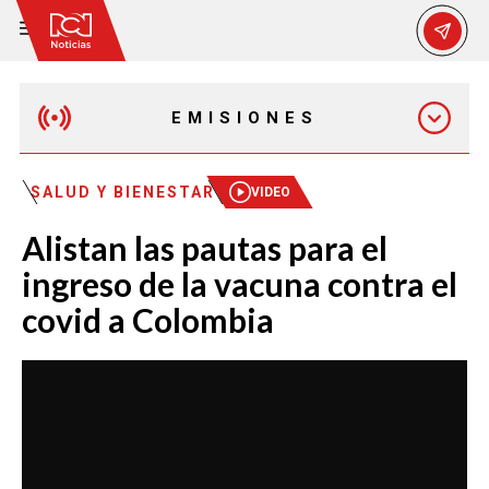
EMISIONES
MAÑANA EXPRESS
SALUD Y BIENESTAR
VIDEO
Alistan las pautas para el
EMISIÓN 12:30 PM
ingreso de la vacuna contra el
covid a Colombia
EMISIÓN 7:00 PM
EMISIÓN 11:30 PM