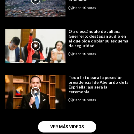
Hace
10 horas
Otro escándalo de Juliana
Guerrero: destapan audio en
el que pide doblar su esquema
de seguridad
Hace
10 horas
Todo listo para la posesión
presidencial de Abelardo de la
Espriella: así será la
ceremonia
Hace
10 horas
VER MÁS VIDEOS