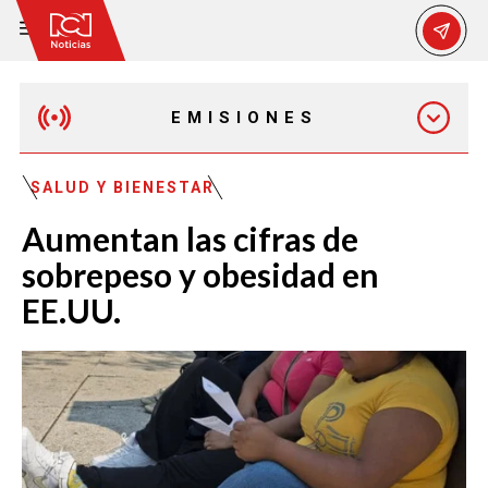
EMISIONES
EMISIÓN 12:30 PM
SALUD Y BIENESTAR
Aumentan las cifras de
EMISIÓN 7:00 PM
sobrepeso y obesidad en
EE.UU.