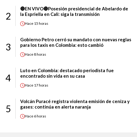
🔴EN VIVO🔴Posesión presidencial de Abelardo de
2
la Espriella en Cali: siga la transmisión
Hace
15 horas
Gobierno Petro cerró su mandato con nuevas reglas
3
para los taxis en Colombia: esto cambió
Hace
8 horas
Luto en Colombia: destacado periodista fue
4
encontrado sin vida en su casa
Hace
17 horas
Volcán Puracé registra violenta emisión de ceniza y
5
gases: continúa en alerta naranja
Hace
6 horas