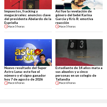
Impuestos, fracking y
Así fue la revelación de
megacárceles: anuncios clave
género del bebé Karina
del presidente Abelardo de la
García y Kris R: emotiva
Espriella
reacción
Hace
5 horas
Hace
5 horas
Nuevo resultado del Super
Estudiante de 14 años mata a
Astro Luna: este fue el
sus abuelos y a cinco
número y el signo ganador
personas en un colegio de
hoy 7 de agosto de 2026
Tailandia
Hace
6 horas
Hace
6 horas