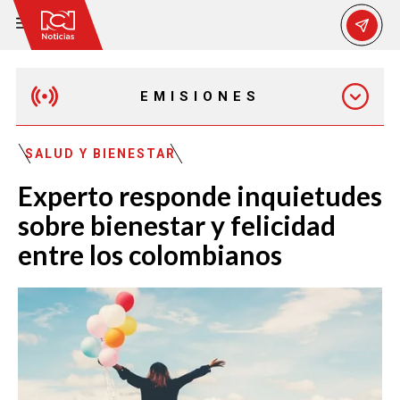
EMISIONES
MAÑANA EXPRESS
SALUD Y BIENESTAR
Experto responde inquietudes
EMISIÓN 12:30 PM
sobre bienestar y felicidad
entre los colombianos
EMISIÓN 7:00 PM
EMISIÓN 11:30 PM