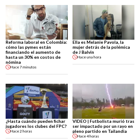
Reforma laboral en Colombia:
Ella es Melanie Pavola, la
cómo las pymes están
mujer detrás de la polémica
financiando el aumento de
de J Balvin
hasta un 30% en costos de
Hace
una hora
nómina
Hace
7 minutos
¿Hasta cuándo pueden fichar
VIDEO | Futbolista murió tras
jugadores los clubes del FPC?
ser impactado por un rayo en
pleno partido en Tailandia
Hace
2 horas
Hace
4 horas