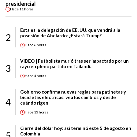
presidencial
Hace
11 horas
Esta es la delegación de EE. UU. que vendrá a la
2
posesión de Abelardo: ¿Estará Trump?
Hace
6 horas
VIDEO | Futbolista murió tras ser impactado por un
3
rayo en pleno partido en Tailandia
Hace
4 horas
Gobierno confirma nuevas reglas para patinetas y
bicicletas eléctricas: vea los cambios y desde
4
cuándo rigen
Hace
13 horas
Cierre del dólar hoy: así terminó este 5 de agosto en
5
Colombia