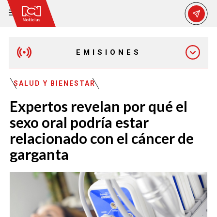
EMISIONES
MAÑANA EXPRESS
SALUD Y BIENESTAR
Expertos revelan por qué el
EMISIÓN 12:30 PM
sexo oral podría estar
relacionado con el cáncer de
EMISIÓN 7:00 PM
garganta
EMISIÓN 11:30 PM