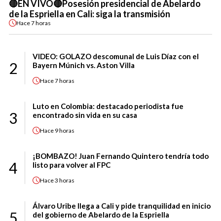
🔴EN VIVO🔴Posesión presidencial de Abelardo
de la Espriella en Cali: siga la transmisión
Hace
7 horas
VIDEO: GOLAZO descomunal de Luis Díaz con el
2
Bayern Múnich vs. Aston Villa
Hace
7 horas
Luto en Colombia: destacado periodista fue
3
encontrado sin vida en su casa
Hace
9 horas
¡BOMBAZO! Juan Fernando Quintero tendría todo
4
listo para volver al FPC
Hace
3 horas
Álvaro Uribe llega a Cali y pide tranquilidad en inicio
5
del gobierno de Abelardo de la Espriella