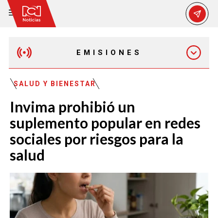
EMISIONES
MAÑANA EXPRESS
SALUD Y BIENESTAR
Invima prohibió un
EMISIÓN 12:30 PM
suplemento popular en redes
sociales por riesgos para la
EMISIÓN 7:00 PM
salud
EMISIÓN 11:30 PM