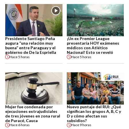
Presidente Santiago Peña
¡Un ex Premier League
augura “una relación muy
presentaría HOY exámenes
buena” entre Paraguay y el
médicos con Atlético
gobierno de De la Espriella
Nacional! Esto se reveló
Hace
5 horas
Hace
5 horas
Mujer fue condenada por
Nuevo puntaje del RUI: ¿Qué
ejecuciones extrajudiciales
significan los grupos A, B, C y
de tres jóvenes en zona rural
D y cómo afectan sus
de Puracé, Cauca
subsidios?
Hace
6 horas
Hace
9 horas