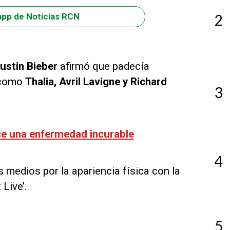
2
app de Noticias RCN
ustin Bieber
afirmó que padecía
s como
Thalia, Avril Lavigne y Richard
3
ce una enfermedad incurable
4
 medios por la apariencia física con la
Live’.
5