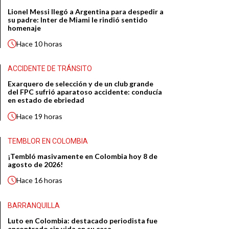
Lionel Messi llegó a Argentina para despedir a
su padre: Inter de Miami le rindió sentido
homenaje
Hace
10 horas
ACCIDENTE DE TRÁNSITO
Exarquero de selección y de un club grande
del FPC sufrió aparatoso accidente: conducía
en estado de ebriedad
Hace
19 horas
TEMBLOR EN COLOMBIA
¡Tembló masivamente en Colombia hoy 8 de
agosto de 2026!
Hace
16 horas
BARRANQUILLA
Luto en Colombia: destacado periodista fue
encontrado sin vida en su casa