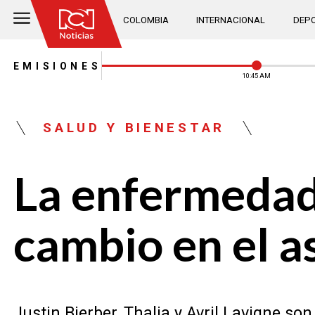
COLOMBIA
INTERNACIONAL
DEPO
EMISIONES
10:45 AM
SALUD Y BIENESTAR
La enfermedad
cambio en el a
Justin Bierber, Thalia y Avril Lavigne 