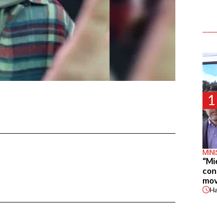
1
MIN
“Mi
con
mov
H