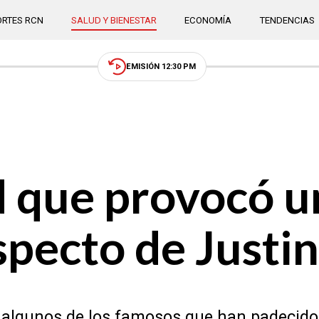
RTES RCN
SALUD Y BIENESTAR
ECONOMÍA
TENDENCIAS
EMISIÓN 12:30 PM
 que provocó un
specto de Justi
son algunos de los famosos que han padecid