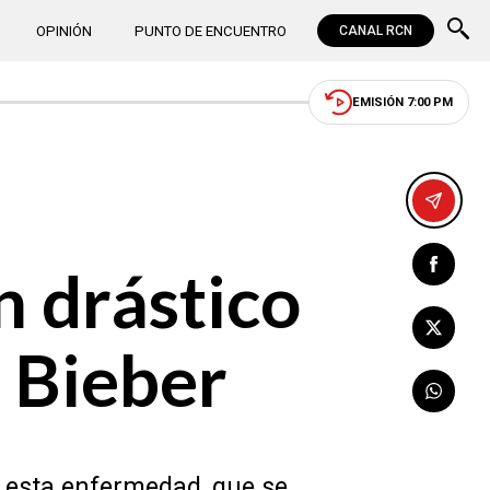
OPINIÓN
PUNTO DE ENCUENTRO
CANAL RCN
EMISIÓN 7:00 PM
 drástico
n Bieber
o esta enfermedad, que se