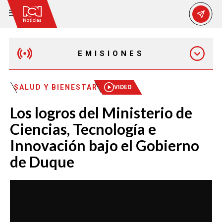
EMISIONES
EMISIÓN 12:30 PM
SALUD Y BIENESTAR
VIDEO
Los logros del Ministerio de
EMISIÓN 7:00 PM
Ciencias, Tecnología e
Innovación bajo el Gobierno
de Duque