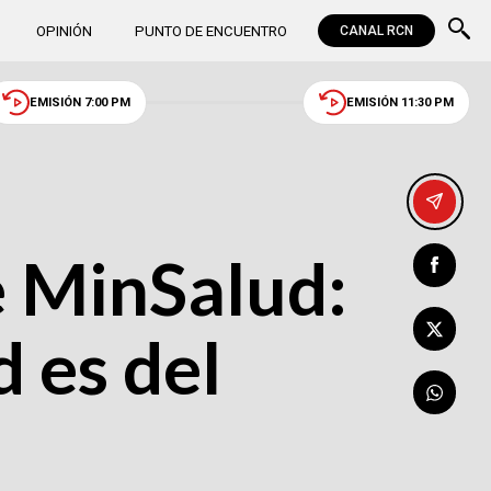
OPINIÓN
PUNTO DE ENCUENTRO
CANAL RCN
EMISIÓN 7:00 PM
EMISIÓN 11:30 PM
e MinSalud:
d es del