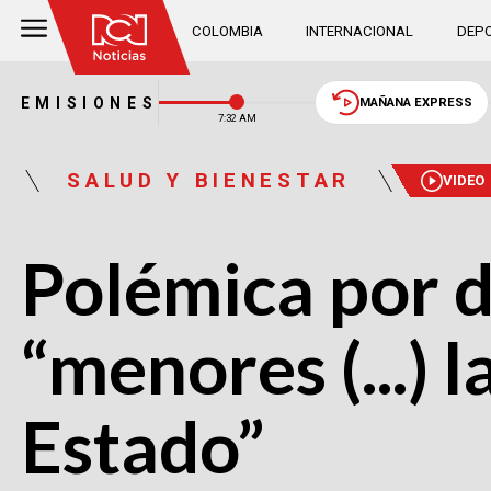
COLOMBIA
INTERNACIONAL
DEPO
EMISIONES
MAÑANA EXPRESS
7:32 AM
SALUD Y BIENESTAR
VIDEO
Polémica por d
“menores (...) 
Estado”