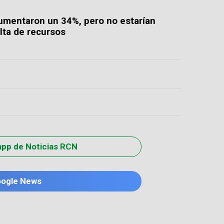
aumentaron un 34%, pero no estarían
lta de recursos
app de Noticias RCN
oogle News