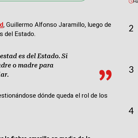
H
ud
, Guillermo Alfonso Jaramillo, luego de
2
s del Estado.
estad es del Estado. Si
adre o madre para
3
ar.
estionándose dónde queda el rol de los
4