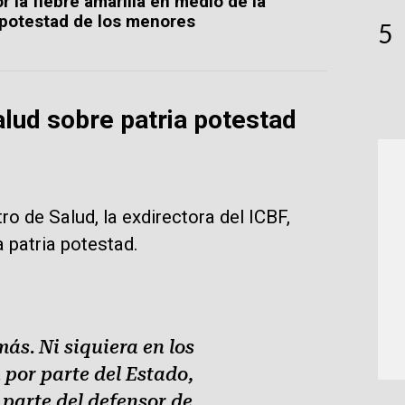
r la fiebre amarilla en medio de la
a potestad de los menores
5
lud sobre patria potestad
o de Salud, la exdirectora del ICBF,
a patria potestad.
ás. Ni siquiera en los
 por parte del Estado,
 parte del defensor de