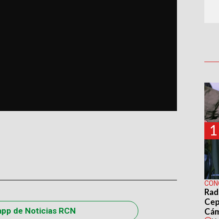
1
CON
Rad
Cep
app de Noticias RCN
Cá