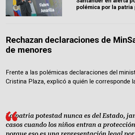
Santander en alerta po
polémica por la patri
Rechazan declaraciones de MinSa
de menores
Frente a las polémicas declaraciones del ministr
Cristina Plaza, explicó a quién le corresponde l
La patria potestad nunca es del Estado, jam
casos cuando los niños entran a protección
porque eso es una representación legal por