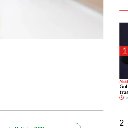
1
ABE
Gob
tras
H
2