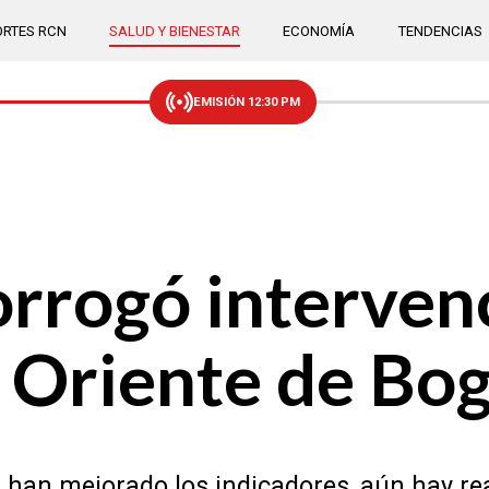
RTES RCN
SALUD Y BIENESTAR
ECONOMÍA
TENDENCIAS
EMISIÓN 12:30 PM
rrogó intervenc
 Oriente de Bo
 han mejorado los indicadores, aún hay re