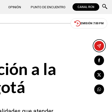
OPINIÓN
PUNTO DE ENCUENTRO
CANAL RCN
EMISIÓN 7:00 PM
ión a la
gotá
alidades que atender.