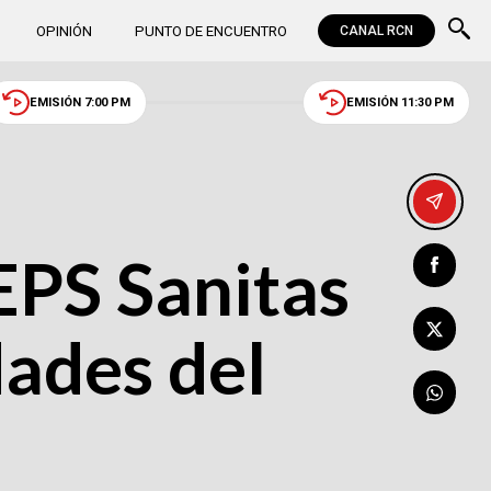
OPINIÓN
PUNTO DE ENCUENTRO
CANAL RCN
EMISIÓN 7:00 PM
EMISIÓN 11:30 PM
EPS Sanitas
dades del