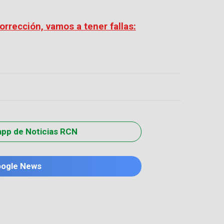
rrección, vamos a tener fallas:
app de Noticias RCN
oogle News