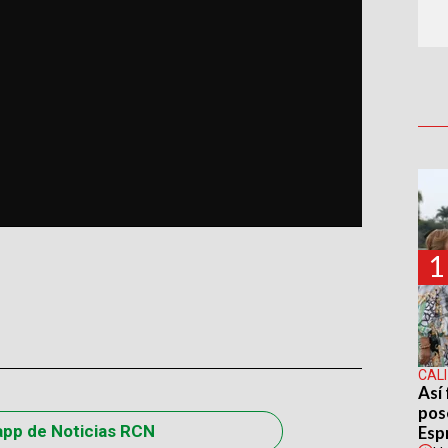
1
CALI
Así 
pos
app de Noticias RCN
Espr