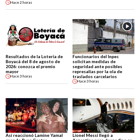
Hace
2 horas
Resultados de la Lotería de
Funcionarios del Inpec
Boyacá del 8 de agosto de
solicitan medidas de
2026: conozca el premio
seguridad ante posibles
mayor
represalias por la ola de
traslados carcelarios
Hace
3 horas
Hace
3 horas
Así reaccionó Lamine Yamal
Lionel Messi llegó a