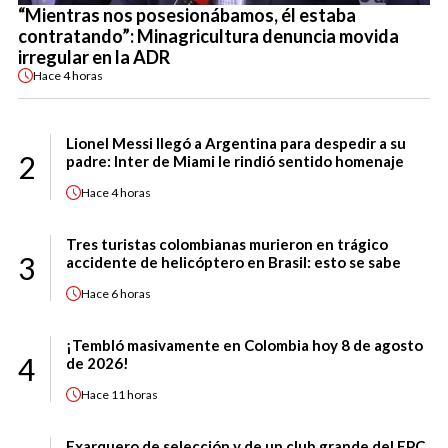
“Mientras nos posesionábamos, él estaba
contratando”: Minagricultura denuncia movida
irregular en la ADR
Hace
4 horas
Lionel Messi llegó a Argentina para despedir a su
2
padre: Inter de Miami le rindió sentido homenaje
Hace
4 horas
Tres turistas colombianas murieron en trágico
3
accidente de helicóptero en Brasil: esto se sabe
Hace
6 horas
¡Tembló masivamente en Colombia hoy 8 de agosto
4
de 2026!
Hace
11 horas
Exarquero de selección y de un club grande del FPC