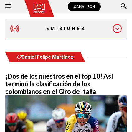
CANAL RCN
EMISIONES
MAÑANA EXPRESS
Daniel Felipe Martínez
EMISIÓN 12:30 PM
¡Dos de los nuestros en el top 10! Así
terminó la clasificación de los
EMISIÓN 7:00 PM
colombianos en el Giro de Italia
EMISIÓN 11:30 PM