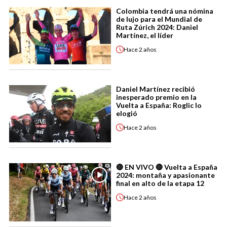
Colombia tendrá una nómina
de lujo para el Mundial de
Ruta Zúrich 2024: Daniel
Martínez, el líder
Hace
2 años
Daniel Martínez recibió
inesperado premio en la
Vuelta a España: Roglic lo
elogió
Hace
2 años
🔴 EN VIVO 🔴 Vuelta a España
2024: montaña y apasionante
final en alto de la etapa 12
Hace
2 años