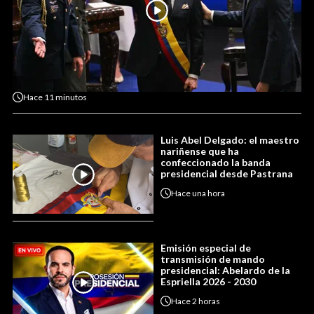
Hace
11 minutos
Luis Abel Delgado: el maestro
nariñense que ha
confeccionado la banda
presidencial desde Pastrana
Hace
una hora
Emisión especial de
transmisión de mando
presidencial: Abelardo de la
Espriella 2026 - 2030
Hace
2 horas