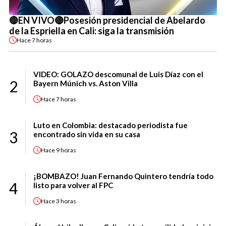
🔴EN VIVO🔴Posesión presidencial de Abelardo
de la Espriella en Cali: siga la transmisión
Hace
7 horas
VIDEO: GOLAZO descomunal de Luis Díaz con el
2
Bayern Múnich vs. Aston Villa
Hace
7 horas
Luto en Colombia: destacado periodista fue
3
encontrado sin vida en su casa
Hace
9 horas
¡BOMBAZO! Juan Fernando Quintero tendría todo
4
listo para volver al FPC
Hace
3 horas