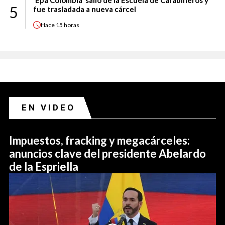
'Epa Colombia' salió de la Escuela de Carabineros y
5
fue trasladada a nueva cárcel
Hace
15 horas
EN VIDEO
Impuestos, fracking y megacárceles:
anuncios clave del presidente Abelardo
de la Espriella