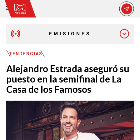
EMISIONES
MAÑANA EXPRESS
TENDENCIAS
Alejandro Estrada aseguró su
EMISIÓN 12:30 PM
puesto en la semifinal de La
Casa de los Famosos
EMISIÓN 7:00 PM
EMISIÓN 11:30 PM