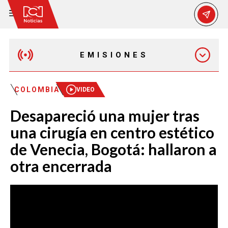
EMISIONES
EMISIÓN 12:30 PM
COLOMBIA
VIDEO
Desapareció una mujer tras
EMISIÓN 7:00 PM
una cirugía en centro estético
de Venecia, Bogotá: hallaron a
otra encerrada