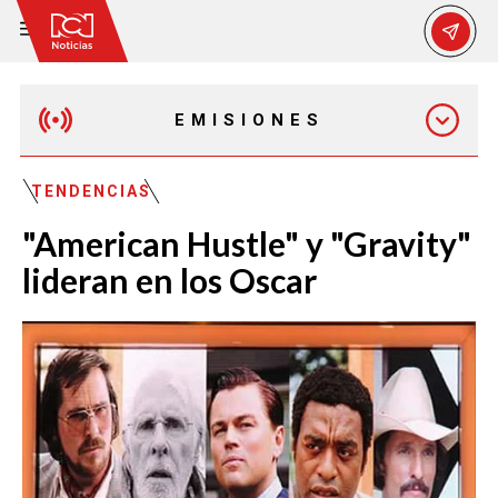
EMISIONES
EMISIÓN 12:30 PM
TENDENCIAS
"American Hustle" y "Gravity"
EMISIÓN 7:00 PM
lideran en los Oscar