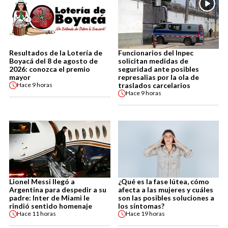
Resultados de la Lotería de
Funcionarios del Inpec
Boyacá del 8 de agosto de
solicitan medidas de
2026: conozca el premio
seguridad ante posibles
mayor
represalias por la ola de
traslados carcelarios
Hace
9 horas
Hace
9 horas
Lionel Messi llegó a
¿Qué es la fase lútea, cómo
Argentina para despedir a su
afecta a las mujeres y cuáles
padre: Inter de Miami le
son las posibles soluciones a
rindió sentido homenaje
los síntomas?
Hace
11 horas
Hace
19 horas