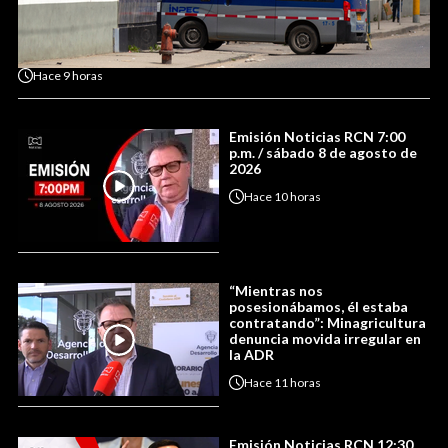
Hace
9 horas
Emisión Noticias RCN 7:00
p.m. / sábado 8 de agosto de
2026
Hace
10 horas
“Mientras nos
posesionábamos, él estaba
contratando”: Minagricultura
denuncia movida irregular en
la ADR
Hace
11 horas
Emisión Noticias RCN 12:30