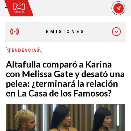
EMISIONES
EMISIÓN 12:30 PM
TENDENCIAS
Altafulla comparó a Karina
EMISIÓN 7:00 PM
con Melissa Gate y desató una
pelea: ¿terminará la relación
en La Casa de los Famosos?