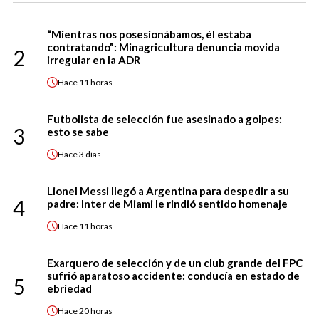
“Mientras nos posesionábamos, él estaba
contratando”: Minagricultura denuncia movida
2
irregular en la ADR
Hace
11 horas
Futbolista de selección fue asesinado a golpes:
3
esto se sabe
Hace
3 días
Lionel Messi llegó a Argentina para despedir a su
4
padre: Inter de Miami le rindió sentido homenaje
Hace
11 horas
Exarquero de selección y de un club grande del FPC
sufrió aparatoso accidente: conducía en estado de
5
ebriedad
Hace
20 horas