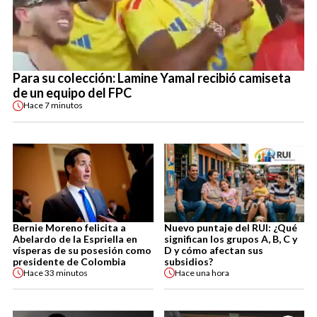
Para su colección: Lamine Yamal recibió camiseta
de un equipo del FPC
Hace
7 minutos
Bernie Moreno felicita a
Nuevo puntaje del RUI: ¿Qué
Abelardo de la Espriella en
significan los grupos A, B, C y
vísperas de su posesión como
D y cómo afectan sus
presidente de Colombia
subsidios?
Hace
33 minutos
Hace
una hora