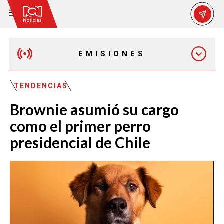
EMISIONES
MAÑANA EXPRESS
TENDENCIAS
Brownie asumió su cargo
EMISIÓN 12:30 PM
como el primer perro
presidencial de Chile
EMISIÓN 7:00 PM
EMISIÓN 11:30 PM