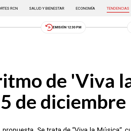
RTES RCN
SALUD Y BIENESTAR
ECONOMÍA
TENDENCIAS
EMISIÓN 12:30 PM
 ritmo de 'Viva l
25 de diciembre
 propuesta. Se trata de “Viva la Música”, cu