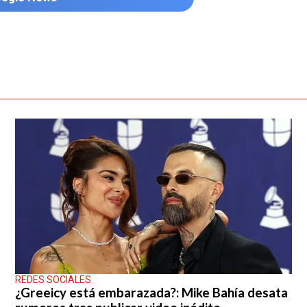
REDES SOCIALES
¿Greeicy está embarazada?: Mike Bahía desata