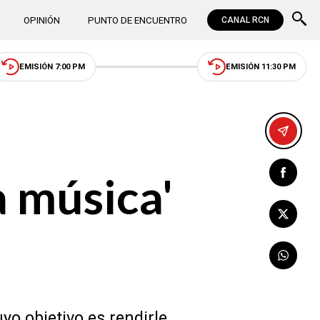
OPINIÓN
PUNTO DE ENCUENTRO
CANAL RCN
EMISIÓN 7:00 PM
EMISIÓN 11:30 PM
a música'
yo objetivo es rendirle