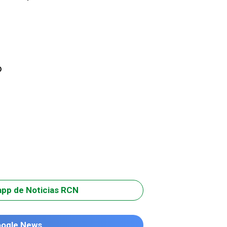
o
app de Noticias RCN
oogle News