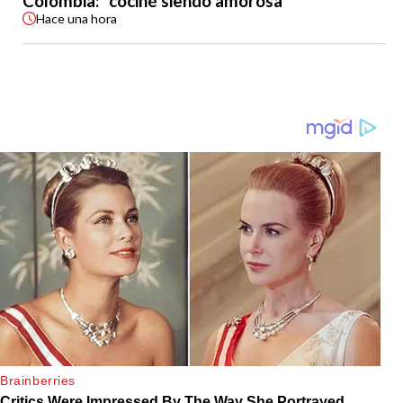
Colombia: "cociné siendo amorosa"
Hace
una hora