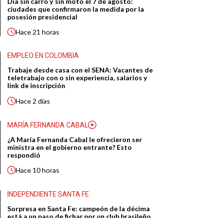
Día sin carro y sin moto el 7 de agosto:
ciudades que confirmaron la medida por la
posesión presidencial
Hace
21 horas
EMPLEO EN COLOMBIA
Trabaje desde casa con el SENA: Vacantes de
teletrabajo con o sin experiencia, salarios y
link de inscripción
Hace
2 días
MARÍA FERNANDA CABAL
¿A María Fernanda Cabal le ofrecieron ser
ministra en el gobierno entrante? Esto
respondió
Hace
10 horas
INDEPENDIENTE SANTA FE
Sorpresa en Santa Fe: campeón de la décima
está a un paso de fichar por un club brasileño