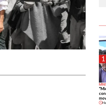
1
MIN
“Mi
con
mov
H