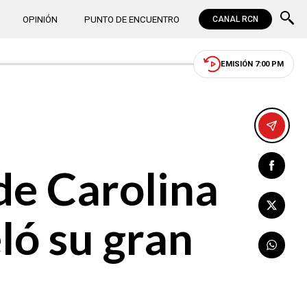
OPINIÓN
PUNTO DE ENCUENTRO
CANAL RCN
EMISIÓN 7:00 PM
de Carolina
ló su gran