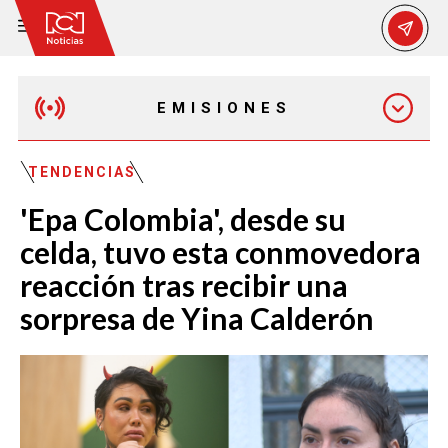
EMISIONES
MAÑANA EXPRESS
TENDENCIAS
'Epa Colombia', desde su
EMISIÓN 12:30 PM
celda, tuvo esta conmovedora
reacción tras recibir una
EMISIÓN 7:00 PM
sorpresa de Yina Calderón
EMISIÓN 11:30 PM