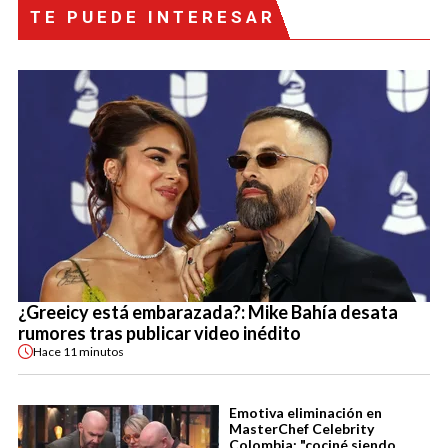
TE PUEDE INTERESAR
¿Greeicy está embarazada?: Mike Bahía desata
rumores tras publicar video inédito
Hace
11 minutos
Emotiva eliminación en
MasterChef Celebrity
Colombia: "cociné siendo