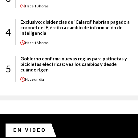
Hace
10 horas
Exclusivo: disidencias de ‘Calarcá’ habrían pagado a
coronel del Ejército a cambio de información de
4
Inteligencia
Hace
18 horas
Gobierno confirma nuevas reglas para patinetas y
bicicletas eléctricas: vea los cambios y desde
5
cuándo rigen
Hace
un día
EN VIDEO