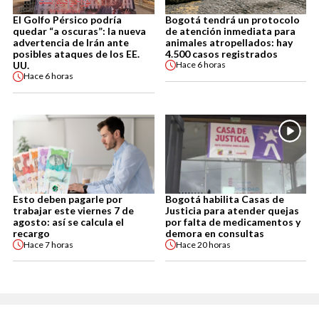
El Golfo Pérsico podría
Bogotá tendrá un protocolo
quedar “a oscuras”: la nueva
de atención inmediata para
advertencia de Irán ante
animales atropellados: hay
posibles ataques de los EE.
4.500 casos registrados
UU.
Hace
6 horas
Hace
6 horas
Esto deben pagarle por
Bogotá habilita Casas de
trabajar este viernes 7 de
Justicia para atender quejas
agosto: así se calcula el
por falta de medicamentos y
recargo
demora en consultas
Hace
7 horas
Hace
20 horas