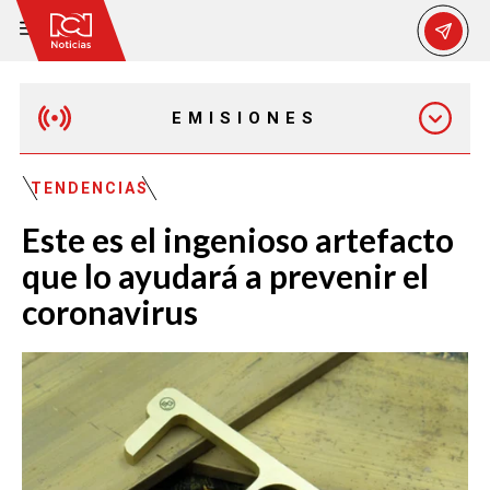
EMISIONES
MAÑANA EXPRESS
TENDENCIAS
Este es el ingenioso artefacto
EMISIÓN 12:30 PM
que lo ayudará a prevenir el
coronavirus
EMISIÓN 7:00 PM
EMISIÓN 11:30 PM