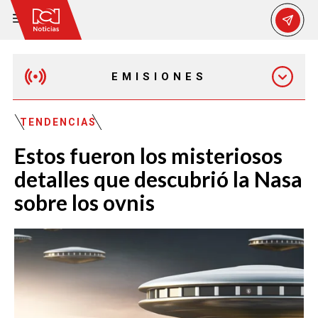
EMISIONES
MAÑANA EXPRESS
TENDENCIAS
Estos fueron los misteriosos
EMISIÓN 12:30 PM
detalles que descubrió la Nasa
sobre los ovnis
EMISIÓN 7:00 PM
EMISIÓN 11:30 PM