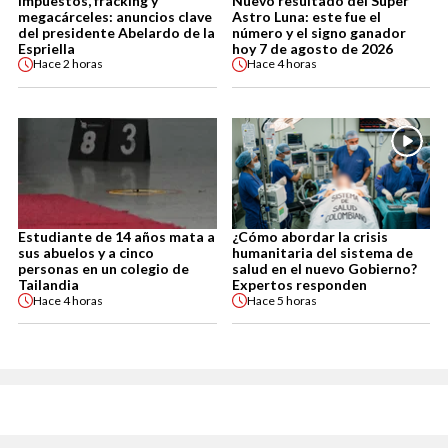
Impuestos, fracking y
Nuevo resultado del Super
megacárceles: anuncios clave
Astro Luna: este fue el
del presidente Abelardo de la
número y el signo ganador
Espriella
hoy 7 de agosto de 2026
Hace
2 horas
Hace
4 horas
Estudiante de 14 años mata a
¿Cómo abordar la crisis
sus abuelos y a cinco
humanitaria del sistema de
personas en un colegio de
salud en el nuevo Gobierno?
Tailandia
Expertos responden
Hace
4 horas
Hace
5 horas