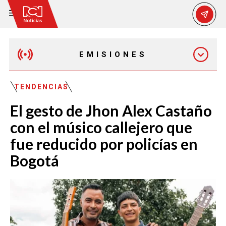
EMISIONES
MAÑANA EXPRESS
TENDENCIAS
El gesto de Jhon Alex Castaño
EMISIÓN 12:30 PM
con el músico callejero que
fue reducido por policías en
EMISIÓN 7:00 PM
Bogotá
EMISIÓN 11:30 PM