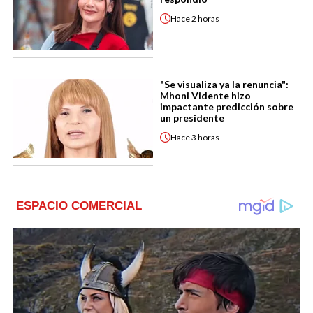
Hace
2 horas
"Se visualiza ya la renuncia":
Mhoni Vidente hizo
impactante predicción sobre
un presidente
Hace
3 horas