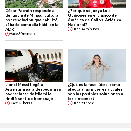
César Pachón responde a
¿Por qué no juega Luis
denuncia de Minagricultura
Quiñones en el clásico de
por resolución que habilitó
América de Cali vs. Atlético
sábado como día hábil en la
Nacional?
ADR
Hace
34 minutos
Hace
30 minutos
Lionel Messi llegó a
¿Qué es la fase lútea, cómo
Argentina para despedir a su
afecta a las mujeres y cuáles
padre: Inter de Miami le
son las posibles soluciones a
rindió sentido homenaje
los síntomas?
Hace
13 horas
Hace
21 horas