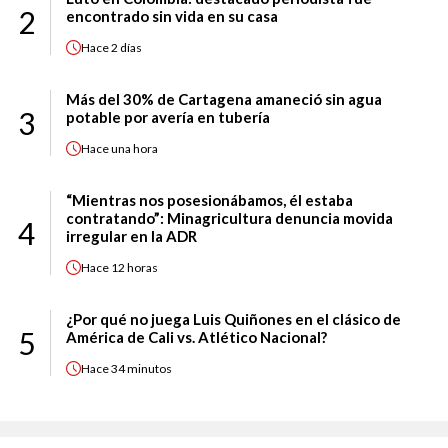
2
encontrado sin vida en su casa
Hace
2 días
Más del 30% de Cartagena amaneció sin agua
3
potable por avería en tubería
Hace
una hora
“Mientras nos posesionábamos, él estaba
contratando”: Minagricultura denuncia movida
4
irregular en la ADR
Hace
12 horas
¿Por qué no juega Luis Quiñones en el clásico de
5
América de Cali vs. Atlético Nacional?
Hace
34 minutos