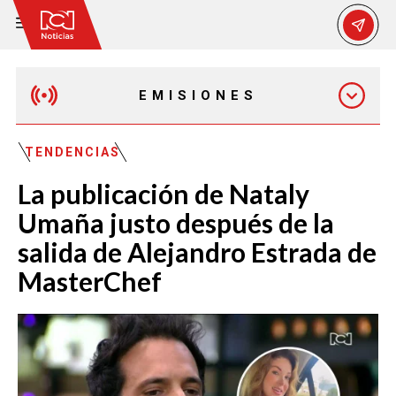
EMISIONES
MAÑANA EXPRESS
TENDENCIAS
La publicación de Nataly
EMISIÓN 12:30 PM
Umaña justo después de la
salida de Alejandro Estrada de
EMISIÓN 7:00 PM
MasterChef
EMISIÓN 11:30 PM