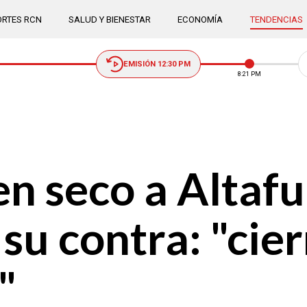
RTES RCN
SALUD Y BIENESTAR
ECONOMÍA
TENDENCIAS
EMISIÓN 12:30 PM
8:21 PM
n seco a Altaful
su contra: "cier
"