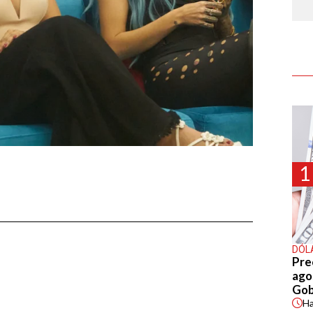
1
DÓL
Pre
agos
Gob
H