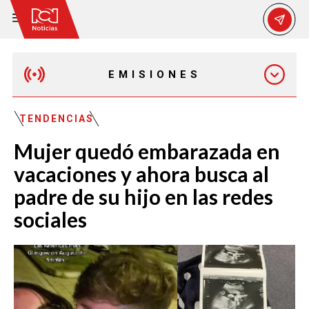
EMISIONES
MAÑANA EXPRESS
TENDENCIAS
Mujer quedó embarazada en
EMISIÓN 12:30 PM
vacaciones y ahora busca al
padre de su hijo en las redes
EMISIÓN 7:00 PM
sociales
EMISIÓN 11:30 PM