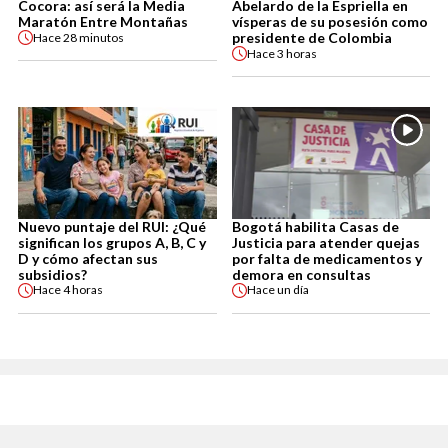
Cocora: así será la Media
Abelardo de la Espriella en
Maratón Entre Montañas
vísperas de su posesión como
presidente de Colombia
Hace
28 minutos
Hace
3 horas
Nuevo puntaje del RUI: ¿Qué
Bogotá habilita Casas de
significan los grupos A, B, C y
Justicia para atender quejas
D y cómo afectan sus
por falta de medicamentos y
subsidios?
demora en consultas
Hace
4 horas
Hace
un día