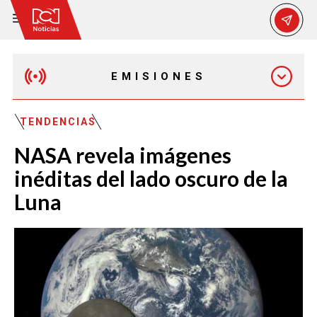
EMISIONES
MAÑANA EXPRESS
TENDENCIAS
NASA revela imágenes
EMISIÓN 12:30 PM
inéditas del lado oscuro de la
Luna
EMISIÓN 7:00 PM
EMISIÓN 11:30 PM