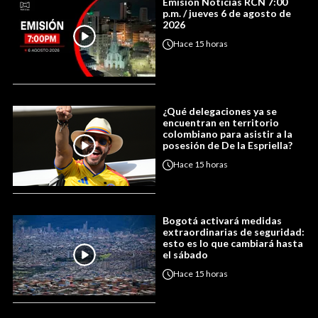
Emisión Noticias RCN 7:00
p.m. / jueves 6 de agosto de
2026
Hace
15 horas
¿Qué delegaciones ya se
encuentran en territorio
colombiano para asistir a la
posesión de De la Espriella?
Hace
15 horas
Bogotá activará medidas
extraordinarias de seguridad:
esto es lo que cambiará hasta
el sábado
Hace
15 horas