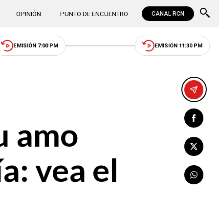
OPINIÓN
PUNTO DE ENCUENTRO
CANAL RCN
EMISIÓN 7:00 PM
EMISIÓN 11:30 PM
su amo
a: vea el