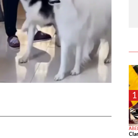
1
ABE
Cla