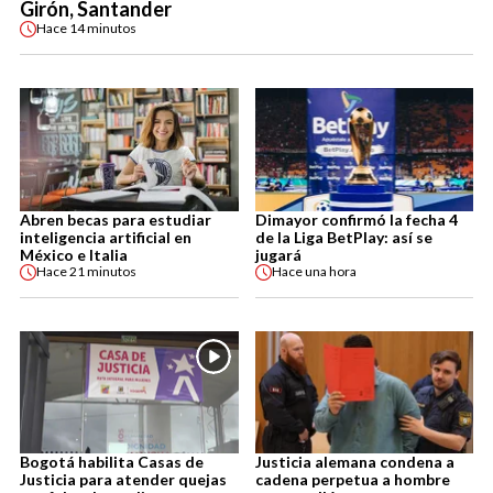
Girón, Santander
Hace
14 minutos
Abren becas para estudiar
Dimayor confirmó la fecha 4
inteligencia artificial en
de la Liga BetPlay: así se
México e Italia
jugará
Hace
21 minutos
Hace
una hora
Bogotá habilita Casas de
Justicia alemana condena a
Justicia para atender quejas
cadena perpetua a hombre