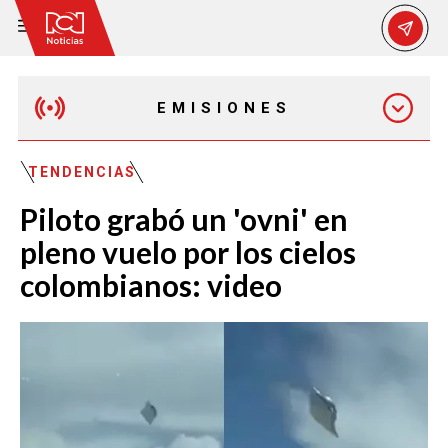
EMISIONES
MAÑANA EXPRESS
TENDENCIAS
Piloto grabó un 'ovni' en
EMISIÓN 12:30 PM
pleno vuelo por los cielos
colombianos: video
EMISIÓN 7:00 PM
EMISIÓN 11:30 PM