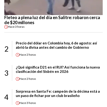
Fleteo a plena luz del día en Salitre: robaron cerca
de $20 millones
Hace
3 horas
Precio del dólar en Colombia hoy, 6 de agosto: así
2
abrió la divisa antes del cambio de Gobierno
Hace
2 horas
¿Qué significa D21 en el RUI? Así funciona la nueva
3
clasificación del Sisbén en 2026
Hace
2 horas
Sorpresa en Santa Fe: campeón de la décima está a
4
un paso de fichar por un club brasileño
Hace
3 horas