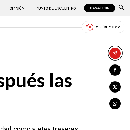
OPINIÓN
PUNTO DE ENCUENTRO
CANAL RCN
EMISIÓN 7:00 PM
spués las
idad como aletas traseras