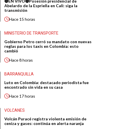
🔴EN VIVO🔴Posesión presidencial de
Abelardo de la Espriella en Cali: siga la
transmisión
Hace
15 horas
MINISTERIO DE TRANSPORTE
Gobierno Petro cerró su mandato con nuevas
reglas para los taxis en Colombia: esto
cambió
Hace
8 horas
BARRANQUILLA
Luto en Colombia: destacado periodista fue
encontrado sin vida en su casa
Hace
17 horas
VOLCANES
Volcán Puracé registra violenta emisión de
ceniza y gases: continúa en alerta naranja