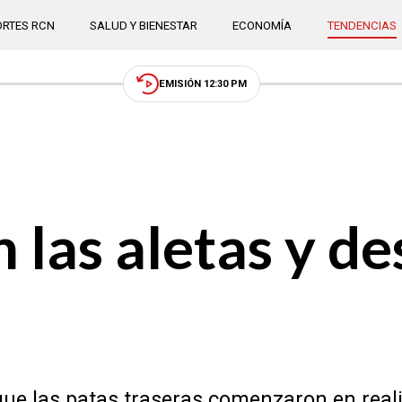
RTES RCN
SALUD Y BIENESTAR
ECONOMÍA
TENDENCIAS
EMISIÓN 12:30 PM
 las aletas y de
que las patas traseras comenzaron en real