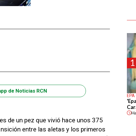
1
app de Noticias RCN
EPA
'Epa
Car
H
es de un pez que vivió hace unos 375
sición entre las aletas y los primeros