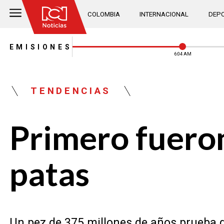
COLOMBIA
INTERNACIONAL
DEPO
EMISIONES
6:05 AM
TENDENCIAS
Primero fueron
patas
Un pez de 375 millones de años prueba 