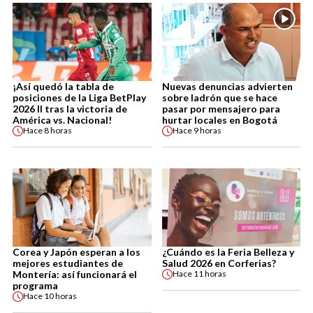
¡Así quedó la tabla de
Nuevas denuncias advierten
posiciones de la Liga BetPlay
sobre ladrón que se hace
2026 II tras la victoria de
pasar por mensajero para
América vs. Nacional!
hurtar locales en Bogotá
Hace
8 horas
Hace
9 horas
Corea y Japón esperan a los
¿Cuándo es la Feria Belleza y
mejores estudiantes de
Salud 2026 en Corferias?
Montería: así funcionará el
Hace
11 horas
programa
Hace
10 horas