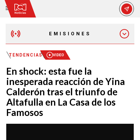
EMISIONES
MAÑANA EXPRESS
TENDENCIAS
VIDEO
En shock: esta fue la
EMISIÓN 12:30 PM
inesperada reacción de Yina
Calderón tras el triunfo de
EMISIÓN 7:00 PM
Altafulla en La Casa de los
Famosos
EMISIÓN 11:30 PM