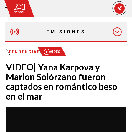
EMISIONES
MAÑANA EXPRESS
TENDENCIAS
VIDEO
VIDEO| Yana Karpova y
EMISIÓN 12:30 PM
Marlon Solórzano fueron
captados en romántico beso
EMISIÓN 7:00 PM
en el mar
EMISIÓN 11:30 PM