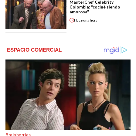
MasterChef Celebrity
Colombia: "cociné siendo
amorosa"
Hace
una hora