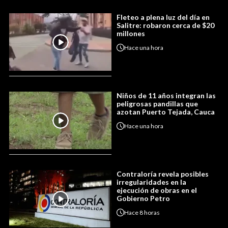
Fleteo a plena luz del día en
Salitre: robaron cerca de $20
millones
Hace
una hora
Niños de 11 años integran las
peligrosas pandillas que
azotan Puerto Tejada, Cauca
Hace
una hora
Contraloría revela posibles
irregularidades en la
ejecución de obras en el
Gobierno Petro
Hace
8 horas