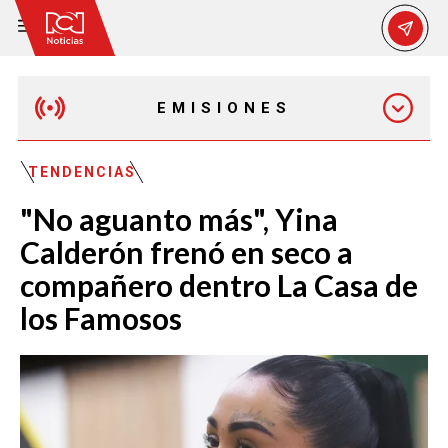
EMISIONES
MAÑANA EXPRESS
TENDENCIAS
"No aguanto más", Yina
EMISIÓN 12:30 PM
Calderón frenó en seco a
compañero dentro La Casa de
EMISIÓN 7:00 PM
los Famosos
EMISIÓN 11:30 PM