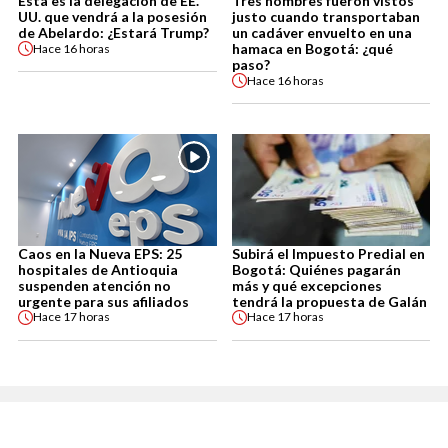
Esta es la delegación de EE.
Tres hombres fueron vistos
UU. que vendrá a la posesión
justo cuando transportaban
de Abelardo: ¿Estará Trump?
un cadáver envuelto en una
hamaca en Bogotá: ¿qué
Hace
16 horas
paso?
Hace
16 horas
Caos en la Nueva EPS: 25
Subirá el Impuesto Predial en
hospitales de Antioquia
Bogotá: Quiénes pagarán
suspenden atención no
más y qué excepciones
urgente para sus afiliados
tendrá la propuesta de Galán
Hace
17 horas
Hace
17 horas