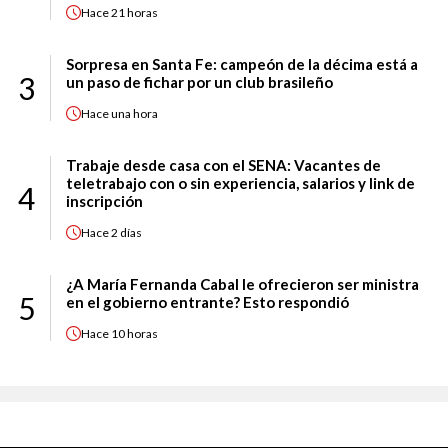
Hace
21 horas
Sorpresa en Santa Fe: campeón de la décima está a
3
un paso de fichar por un club brasileño
Hace
una hora
Trabaje desde casa con el SENA: Vacantes de
teletrabajo con o sin experiencia, salarios y link de
4
inscripción
Hace
2 días
¿A María Fernanda Cabal le ofrecieron ser ministra
5
en el gobierno entrante? Esto respondió
Hace
10 horas