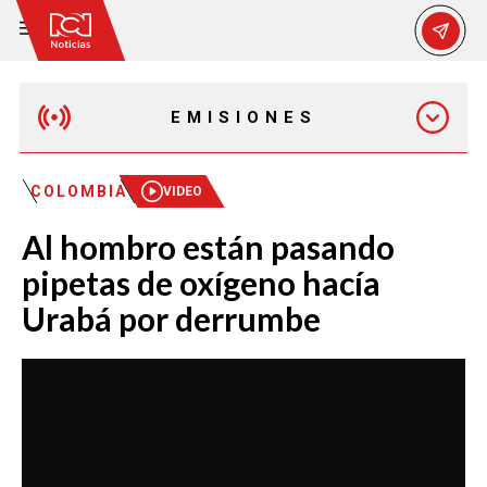
EMISIONES
EMISIÓN 12:30 PM
COLOMBIA
VIDEO
Al hombro están pasando
EMISIÓN 7:00 PM
pipetas de oxígeno hacía
Urabá por derrumbe