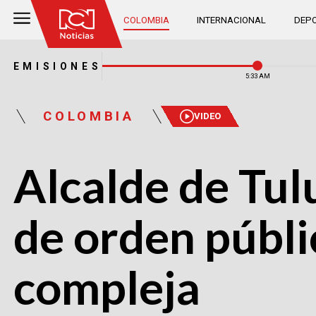
COLOMBIA
INTERNACIONAL
DEPO
EMISIONES
5:33 AM
COLOMBIA
VIDEO
Alcalde de Tulu
de orden públic
compleja