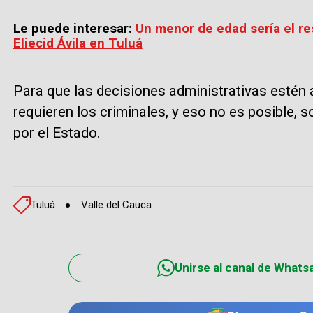
Le puede interesar:
Un menor de edad sería el re
Eliecid Ávila en Tuluá
Para que las decisiones administrativas estén 
requieren los criminales, y eso no es posible
por el Estado.
Tuluá
Valle del Cauca
Unirse al canal de Whats