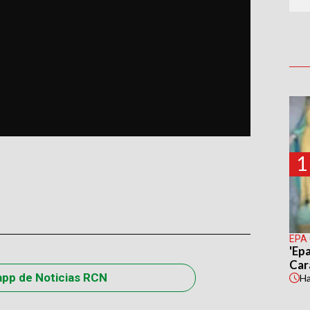
1
EPA
'Epa
Car
app de Noticias RCN
H