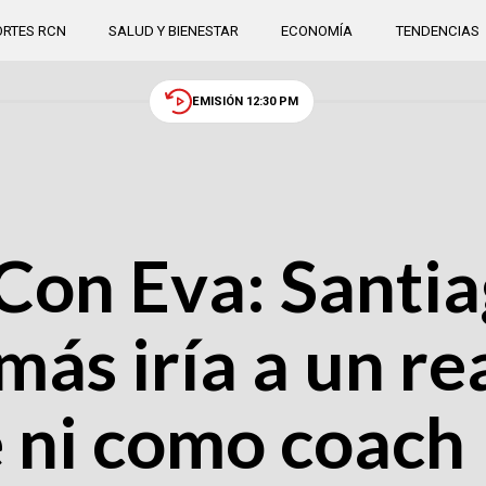
RTES RCN
SALUD Y BIENESTAR
ECONOMÍA
TENDENCIAS
EMISIÓN 12:30 PM
on Eva: Santia
ás iría a un rea
 ni como coach