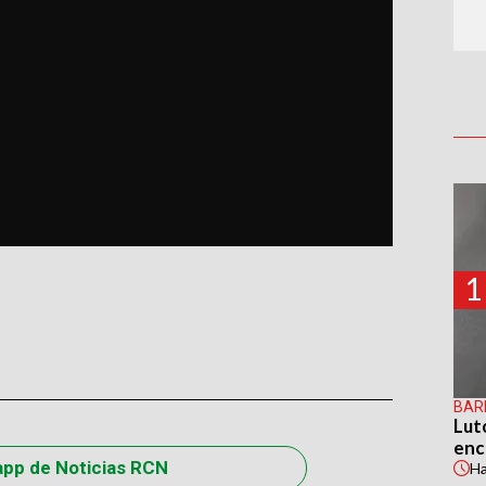
1
BAR
Lut
enc
app de Noticias RCN
H