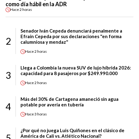
como día hábil en la ADR
Hace
2 horas
Senador Iván Cepeda denunciará penalmente a
Efraín Cepeda por sus declaraciones "en forma
2
calumniosa y mendaz"
Hace
2 horas
Llega a Colombia la nueva SUV de lujo híbrida 2026:
3
capacidad para 8 pasajeros por $249.990.000
Hace
2 horas
Más del 30% de Cartagena amaneció sin agua
4
potable por avería en tubería
Hace
3 horas
¿Por qué no juega Luis Quiñones en el clásico de
5
América de Cali vs. Atlético Nacional?