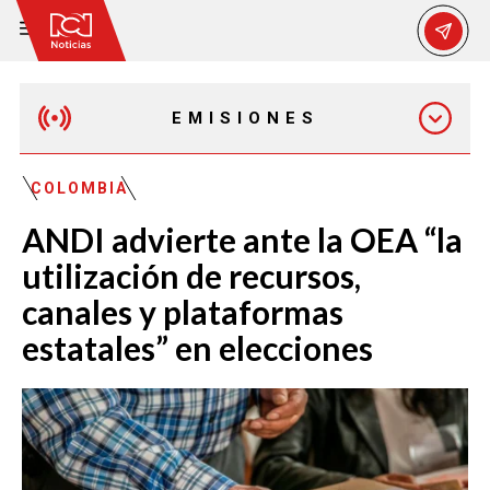
EMISIONES
MAÑANA EXPRESS
COLOMBIA
ANDI advierte ante la OEA “la
EMISIÓN 12:30 PM
utilización de recursos,
canales y plataformas
EMISIÓN 7:00 PM
estatales” en elecciones
EMISIÓN 11:30 PM