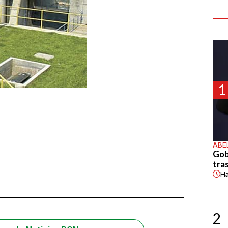
1
ABE
Gob
tras
H
2