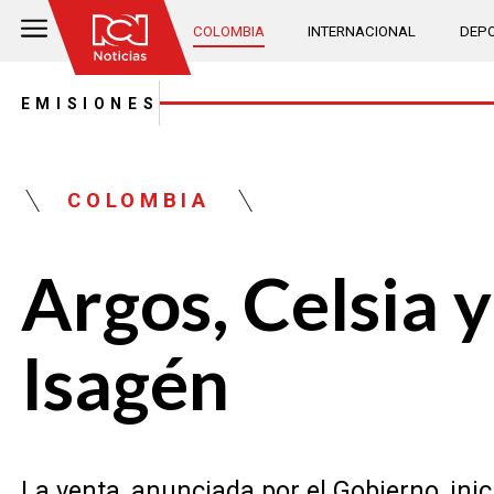
COLOMBIA
INTERNACIONAL
DEPO
EMISIONES
COLOMBIA
Argos, Celsia 
Isagén
La venta, anunciada por el Gobierno, inic