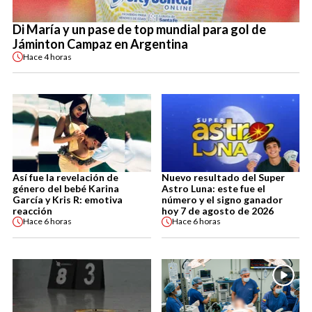
Di María y un pase de top mundial para gol de
Jáminton Campaz en Argentina
Hace
4 horas
Así fue la revelación de
Nuevo resultado del Super
género del bebé Karina
Astro Luna: este fue el
García y Kris R: emotiva
número y el signo ganador
reacción
hoy 7 de agosto de 2026
Hace
6 horas
Hace
6 horas