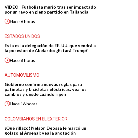
VIDEO | Futbolista murió tras ser impactado
por un rayo en pleno partido en Tailandia
Hace
6 horas
ESTADOS UNIDOS
Esta es la delegación de EE. UU. que vendrá a
la posesión de Abelardo: ¿Estará Trump?
Hace
8 horas
AUTOMOVILISMO
Gobierno confirma nuevas reglas para
patinetas y bicicletas eléctricas: vea los
cambios y desde cuándo rigen
Hace
16 horas
COLOMBIANOS EN EL EXTERIOR
¡Qué riflazo! Nelson Deossa le marcó un
golazo al Arsenal: vea la anotación