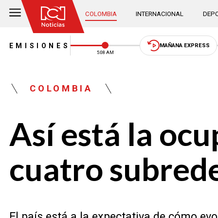
COLOMBIA
INTERNACIONAL
DEPO
EMISIONES
MAÑANA EXPRESS
5:08 AM
COLOMBIA
Así está la ocu
cuatro subred
El país está a la expectativa de cómo e