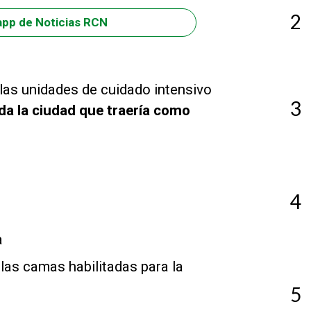
2
app de Noticias RCN
as unidades de cuidado intensivo
3
oda la ciudad que traería como
4
a
 las camas habilitadas para la
5