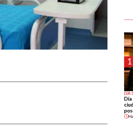
1
DÍA 
Día 
ciu
pos
H