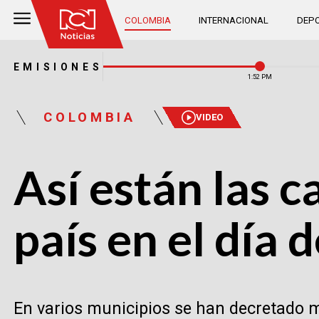
COLOMBIA
INTERNACIONAL
DEPO
EMISIONES
1:52 PM
COLOMBIA
VIDEO
Así están las c
país en el día
En varios municipios se han decretado me