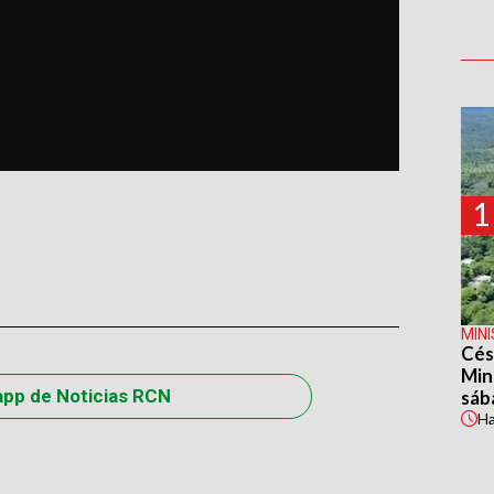
1
MIN
Cés
Min
app de Noticias RCN
sáb
H