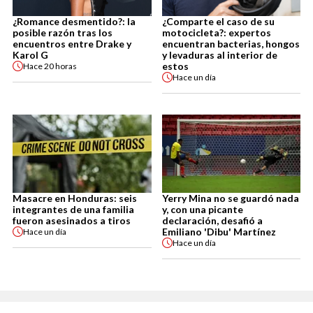
¿Romance desmentido?: la
¿Comparte el caso de su
posible razón tras los
motocicleta?: expertos
encuentros entre Drake y
encuentran bacterias, hongos
Karol G
y levaduras al interior de
estos
Hace
20 horas
Hace
un día
Masacre en Honduras: seis
Yerry Mina no se guardó nada
integrantes de una familia
y, con una picante
fueron asesinados a tiros
declaración, desafió a
Emiliano 'Dibu' Martínez
Hace
un día
Hace
un día