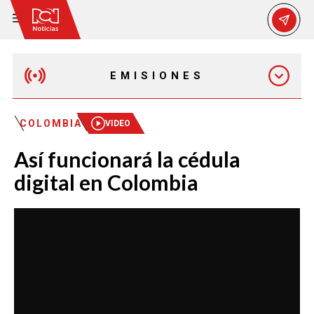
EMISIONES
MAÑANA EXPRESS
COLOMBIA
VIDEO
Así funcionará la cédula
EMISIÓN 12:30 PM
digital en Colombia
EMISIÓN 7:00 PM
EMISIÓN 11:30 PM