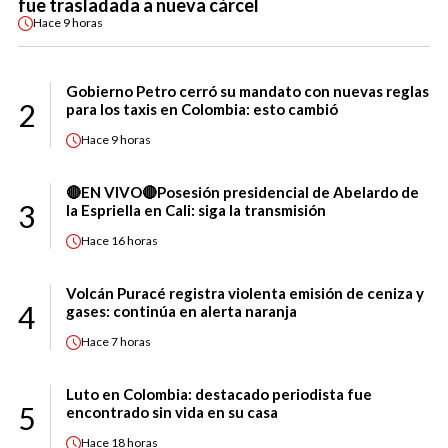
fue trasladada a nueva cárcel
Hace
9 horas
Gobierno Petro cerró su mandato con nuevas reglas
2
para los taxis en Colombia: esto cambió
Hace
9 horas
🔴EN VIVO🔴Posesión presidencial de Abelardo de
3
la Espriella en Cali: siga la transmisión
Hace
16 horas
Volcán Puracé registra violenta emisión de ceniza y
4
gases: continúa en alerta naranja
Hace
7 horas
Luto en Colombia: destacado periodista fue
5
encontrado sin vida en su casa
Hace
18 horas