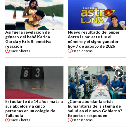
Así fue la revelación de
Nuevo resultado del Super
género del bebé Karina
Astro Luna: este fue el
García y Kris R: emotiva
número y el signo ganador
reacción
hoy 7 de agosto de 2026
Hace
6 horas
Hace
7 horas
Estudiante de 14 años mata a
¿Cómo abordar la crisis
sus abuelos y a cinco
humanitaria del sistema de
personas en un colegio de
salud en el nuevo Gobierno?
Tailandia
Expertos responden
Hace
7 horas
Hace
8 horas