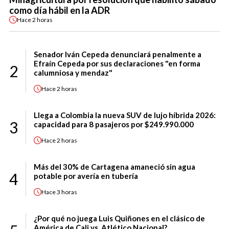
como día hábil en la ADR
Hace
2 horas
Senador Iván Cepeda denunciará penalmente a
Efraín Cepeda por sus declaraciones "en forma
2
calumniosa y mendaz"
Hace
2 horas
Llega a Colombia la nueva SUV de lujo híbrida 2026:
3
capacidad para 8 pasajeros por $249.990.000
Hace
2 horas
Más del 30% de Cartagena amaneció sin agua
4
potable por avería en tubería
Hace
3 horas
¿Por qué no juega Luis Quiñones en el clásico de
América de Cali vs. Atlético Nacional?