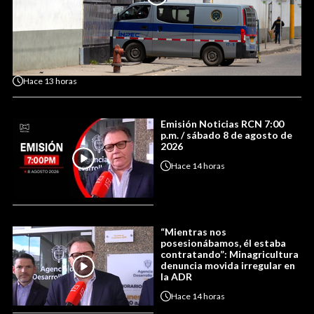
Hace
13 horas
Emisión Noticias RCN 7:00
p.m. / sábado 8 de agosto de
2026
Hace
14 horas
“Mientras nos
posesionábamos, él estaba
contratando”: Minagricultura
denuncia movida irregular en
la ADR
Hace
14 horas