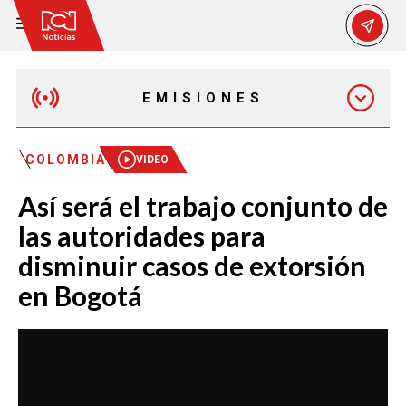
EMISIONES
EMISIÓN 12:30 PM
COLOMBIA
VIDEO
Así será el trabajo conjunto de
EMISIÓN 7:00 PM
las autoridades para
disminuir casos de extorsión
en Bogotá