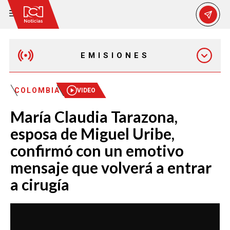
EMISIONES
MAÑANA EXPRESS
COLOMBIA
VIDEO
María Claudia Tarazona,
EMISIÓN 12:30 PM
esposa de Miguel Uribe,
confirmó con un emotivo
EMISIÓN 7:00 PM
mensaje que volverá a entrar
a cirugía
EMISIÓN 11:30 PM