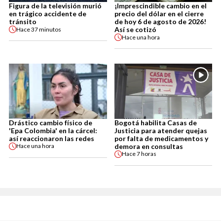
Figura de la televisión murió
¡Imprescindible cambio en el
en trágico accidente de
precio del dólar en el cierre
tránsito
de hoy 6 de agosto de 2026!
Así se cotizó
Hace
37 minutos
Hace
una hora
Drástico cambio físico de
Bogotá habilita Casas de
'Epa Colombia' en la cárcel:
Justicia para atender quejas
así reaccionaron las redes
por falta de medicamentos y
demora en consultas
Hace
una hora
Hace
7 horas